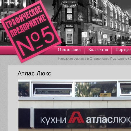
О компании
Коллектив
Портфо
Наружная реклама в Ставрополе
/
Портфолио
/
Атлас Люкс