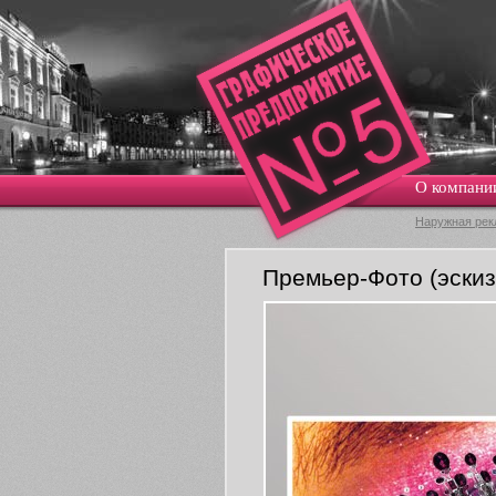
О компани
Наружная рек
Премьер-Фото (эскиз