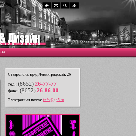
кты
Ставрополь, пр-д Ленинградский, 26
(8652)
26-77-77
тел.:
(8652)
26-86-00
факс:
Электронная почта:
info@gp5.ru