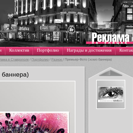
и
Коллектив
Портфолио
Награды и достижения
Конта
лама в Ставрополе
/
Портфолио
/
Разное
/ Премьер-Фото (эскиз баннера)
 баннера)