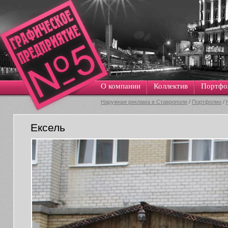
О компании
Коллектив
Портфо
Наружная реклама в Ставрополе
/
Портфолио
/
Ексель