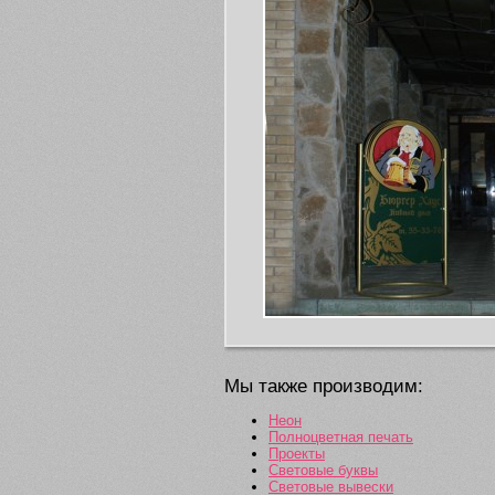
Мы также производим:
Неон
Полноцветная печать
Проекты
Световые буквы
Световые вывески