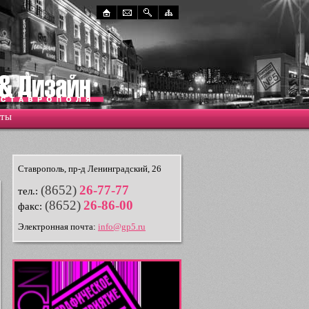
кты
Ставрополь, пр-д Ленинградский, 26
(8652)
26-77-77
тел.:
(8652)
26-86-00
факс:
Электронная почта:
info@gp5.ru