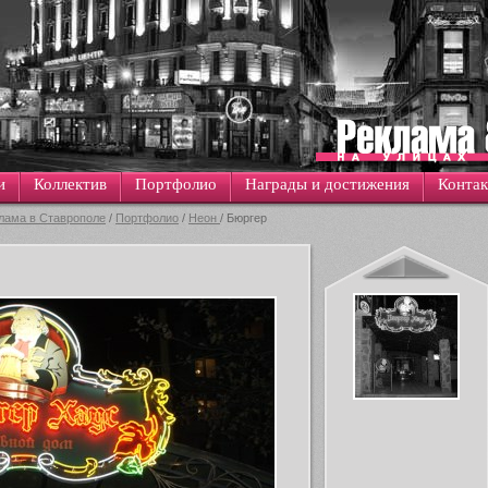
и
Коллектив
Портфолио
Награды и достижения
Конта
лама в Ставрополе
/
Портфолио
/
Неон
/ Бюргер