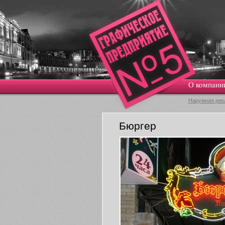
О компани
Наружная рек
Бюргер