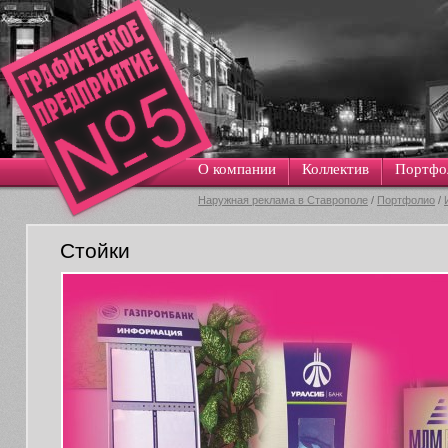
О компании
Коллектив
Портфо
Наружная реклама в Ставрополе
/
Портфолио
/
Стойки